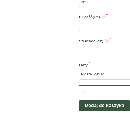
Długość (cm)
Szerokość (cm)
Frezy
ilość
Parapet
konglomerat
Dodaj do koszyka
kwarcowy
Pietre
Grey