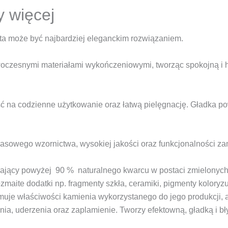
y więcej
ta może być najbardziej eleganckim rozwiązaniem.
oczesnymi materiałami wykończeniowymi, tworząc spokojną i har
 na codzienne użytkowanie oraz łatwą pielęgnację. Gładka po
zasowego wzornictwa, wysokiej jakości oraz funkcjonalności zam
erający powyżej 90 % naturalnego kwarcu w postaci zmielonych
zmaite dodatki np. fragmenty szkła, ceramiki, pigmenty koloryz
muje właściwości kamienia wykorzystanego do jego produkcji, 
nia, uderzenia oraz zaplamienie. Tworzy efektowną, gładką i b