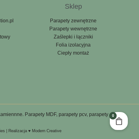
Sklep
ion.pl
Parapety zewnętrzne
0
Parapety wewnętrzne
ktowy
Zaślepki i łączniki
Folia izolacyjna
Ciepły montaż
kamiennne. Parapety MDF, parapety pcv, parapety
0
ies
| Realizacja ♥ Modern Creative