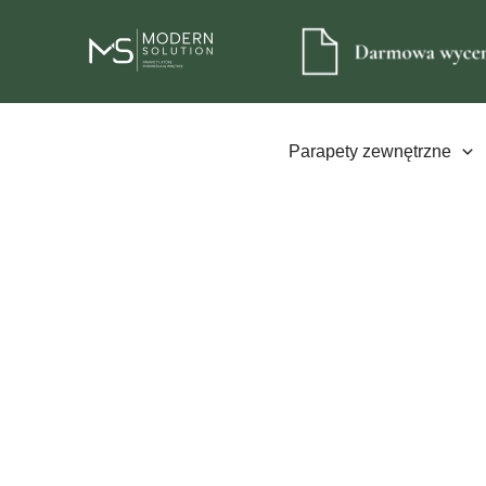
Przejdź
do
treści
Parapety zewnętrzne